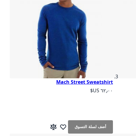
Mach Street Sweatshirt
As low as
أضف لسلة التسوق
ات
قارنة
أضف لقائمة الرغبات
إضافة إلى المقارنة