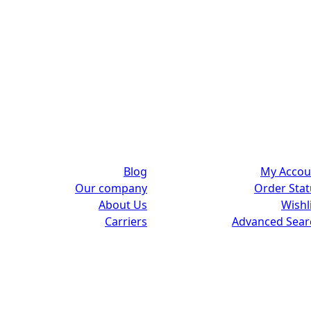
About us
Customer
Blog
My Accou
Our company
Order Stat
About Us
Wishl
Carriers
Advanced Sear
Copyright © 2022 Breeze Frontend. All rights reserved.